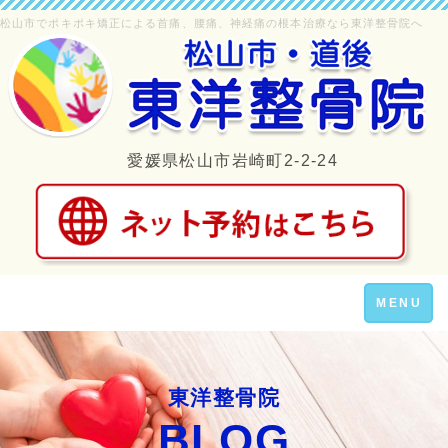
松山市でポキポキ矯正による首痛、腰痛、神経痛の根本治療なら東洋整骨院へ
愛媛県松山市岩崎町2-2-24
Toggle
MENU
navigation
東洋整骨院
BLOG