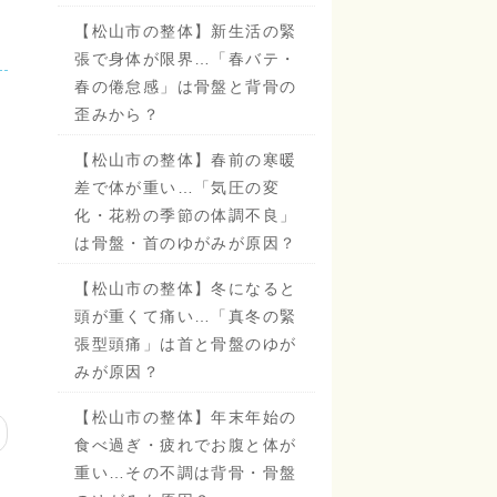
【松山市の整体】新生活の緊
張で身体が限界…「春バテ・
春の倦怠感」は骨盤と背骨の
歪みから？
【松山市の整体】春前の寒暖
差で体が重い…「気圧の変
化・花粉の季節の体調不良」
は骨盤・首のゆがみが原因？
【松山市の整体】冬になると
頭が重くて痛い…「真冬の緊
張型頭痛」は首と骨盤のゆが
みが原因？
【松山市の整体】年末年始の
食べ過ぎ・疲れでお腹と体が
重い…その不調は背骨・骨盤