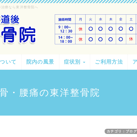
本治療なら東洋整骨院へ
ついて
院内の風景
症状別
ご利用方法
骨・腰痛の東洋整骨院
カテゴリ：ブロ