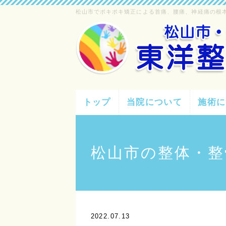
松山市でポキポキ矯正による首痛、腰痛、神経痛の根
トップ
当院について
施術に
松山市の整体・整
2022.07.13