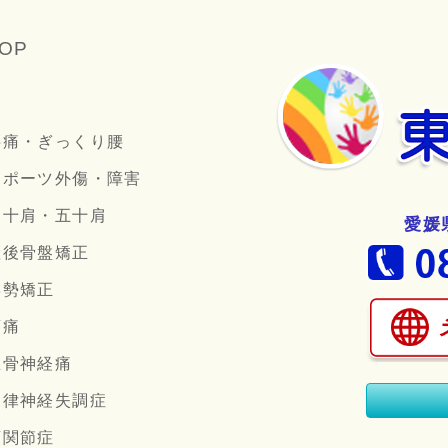
OP
腰痛・ぎっくり腰
スポーツ外傷・障害
四十肩・五十肩
愛媛
産後骨盤矯正
姿勢矯正
頭痛
坐骨神経痛
自律神経失調症
顎関節症