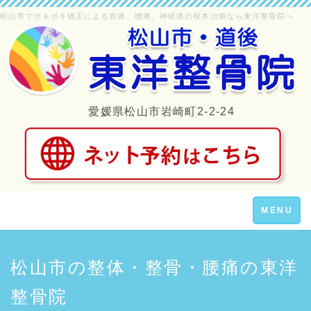
松山市でポキポキ矯正による首痛、腰痛、神経痛の根本治療なら東洋整骨院へ
愛媛県松山市岩崎町2-2-24
Toggle
MENU
navigation
松山市の整体・整骨・腰痛の東洋
整骨院