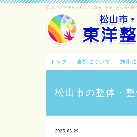
松山市でポキポキ矯正による首痛、腰痛、神経痛の根
トップ
当院について
施術に
松山市の整体・整
2025.05.29