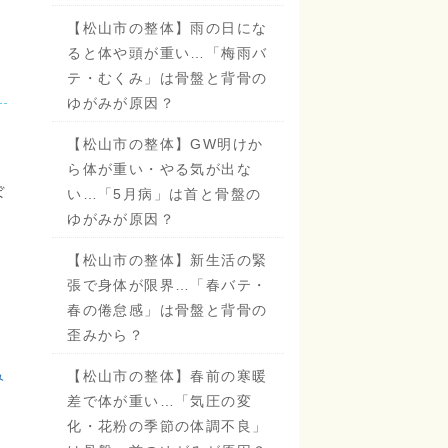
【松山市の整体】雨の日にな
ると体や頭が重い…「梅雨バ
テ・むくみ」は骨盤と背骨の
ゆがみが原因？
【松山市の整体】GW明けか
ら体が重い・やる気が出な
ぼ
い…「5月病」は首と骨盤の
ゆがみが原因？
【松山市の整体】新生活の緊
張で身体が限界…「春バテ・
春の倦怠感」は骨盤と背骨の
歪みから？
み
【松山市の整体】春前の寒暖
差で体が重い…「気圧の変
化・花粉の季節の体調不良」