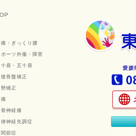
OP
腰痛・ぎっくり腰
スポーツ外傷・障害
四十肩・五十肩
愛媛
産後骨盤矯正
姿勢矯正
頭痛
坐骨神経痛
自律神経失調症
顎関節症