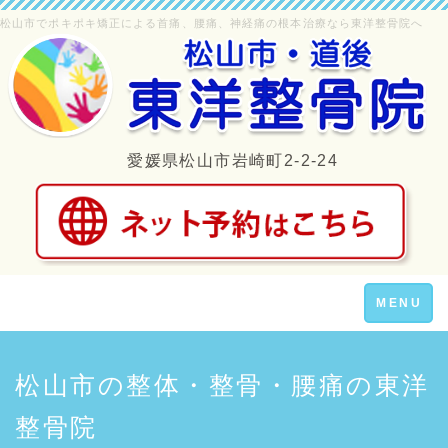
松山市でポキポキ矯正による首痛、腰痛、神経痛の根本治療なら東洋整骨院へ
愛媛県松山市岩崎町2-2-24
Toggle
MENU
navigation
松山市の整体・整骨・腰痛の東洋
整骨院