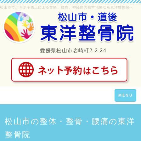
松山市でポキポキ矯正による首痛、腰痛、神経痛の根本治療なら東洋整骨院へ
愛媛県松山市岩崎町2-2-24
Toggle
MENU
navigation
松山市の整体・整骨・腰痛の東洋
整骨院