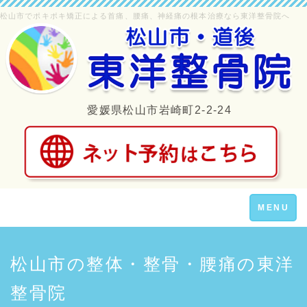
松山市でポキポキ矯正による首痛、腰痛、神経痛の根本治療なら東洋整骨院へ
愛媛県松山市岩崎町2-2-24
Toggle
MENU
navigation
松山市の整体・整骨・腰痛の東洋
整骨院