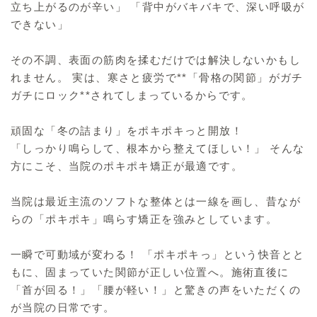
立ち上がるのが辛い」 「背中がバキバキで、深い呼吸が
できない」
その不調、表面の筋肉を揉むだけでは解決しないかもし
れません。 実は、寒さと疲労で**「骨格の関節」がガチ
ガチにロック**されてしまっているからです。
頑固な「冬の詰まり」をポキポキっと開放！
「しっかり鳴らして、根本から整えてほしい！」 そんな
方にこそ、当院のポキポキ矯正が最適です。
当院は最近主流のソフトな整体とは一線を画し、昔なが
らの「ポキポキ」鳴らす矯正を強みとしています。
一瞬で可動域が変わる！ 「ポキポキっ」という快音とと
もに、固まっていた関節が正しい位置へ。施術直後に
「首が回る！」「腰が軽い！」と驚きの声をいただくの
が当院の日常です。