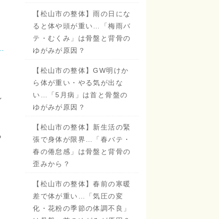
【松山市の整体】雨の日にな
ると体や頭が重い…「梅雨バ
テ・むくみ」は骨盤と背骨の
ゆがみが原因？
【松山市の整体】GW明けか
ら体が重い・やる気が出な
い…「5月病」は首と骨盤の
し
ゆがみが原因？
【松山市の整体】新生活の緊
ら
張で身体が限界…「春バテ・
春の倦怠感」は骨盤と背骨の
歪みから？
【松山市の整体】春前の寒暖
差で体が重い…「気圧の変
。
化・花粉の季節の体調不良」