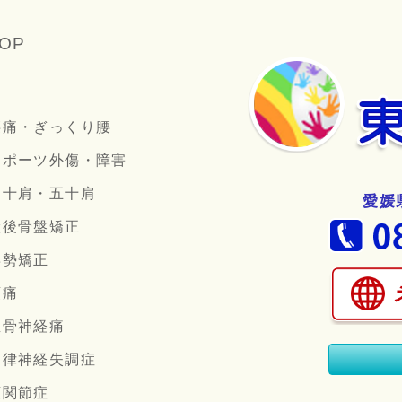
OP
腰痛・ぎっくり腰
スポーツ外傷・障害
四十肩・五十肩
愛媛
産後骨盤矯正
姿勢矯正
頭痛
坐骨神経痛
自律神経失調症
顎関節症