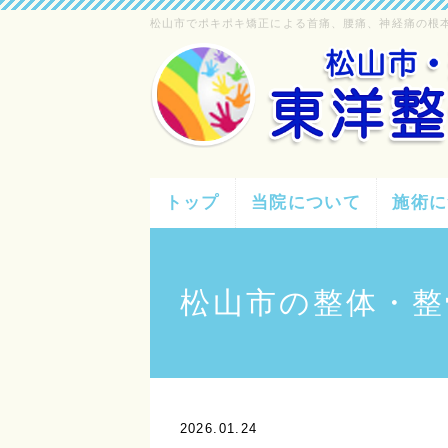
松山市でポキポキ矯正による首痛、腰痛、神経痛の根
トップ
当院について
施術に
松山市の整体・整
2026.01.24