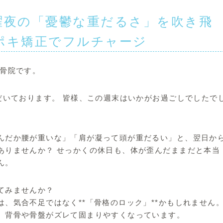
曜夜の「憂鬱な重だるさ」を吹き飛
ポキ矯正でフルチャージ
整骨院です。
だいております。 皆様、この週末はいかがお過ごしでしたで
んだか腰が重いな」「肩が凝って頭が重だるい」と、翌日か
ありませんか？ せっかくの休日も、体が歪んだままだと本当
ん。
てみませんか？
、気合不足ではなく**「骨格のロック」**かもしれません
、背骨や骨盤がズレて固まりやすくなっています。