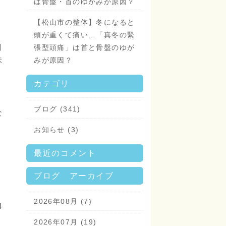
は骨盤・首のゆがみが原因？
【松山市の整体】冬になると
頭が重くて痛い…「真冬の緊
関
張型頭痛」は首と骨盤のゆが
味
みが原因？
カテゴリ
ブログ (341)
な
お知らせ (3)
最近のコメント
ブログ アーカイブ
2026年08月 (7)
4
2026年07月 (19)