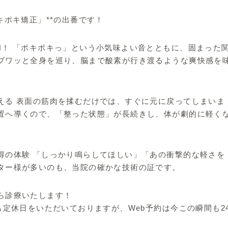
キポキ矯正」**の出番です！
N！ 「ポキポキっ」という小気味よい音とともに、固まった
ブワッと全身を巡り、脳まで酸素が行き渡るような爽快感を
える 表面の筋肉を揉むだけでは、すぐに元に戻ってしまいま
置へ導くので、「整った状態」が長続きし、体が劇的に軽く
得の体験 「しっかり鳴らしてほしい」「あの衝撃的な軽さを
ター様が多いのも、当院の確かな技術の証です。
ら診療いたします！
も定休日をいただいておりますが、Web予約は今この瞬間も2