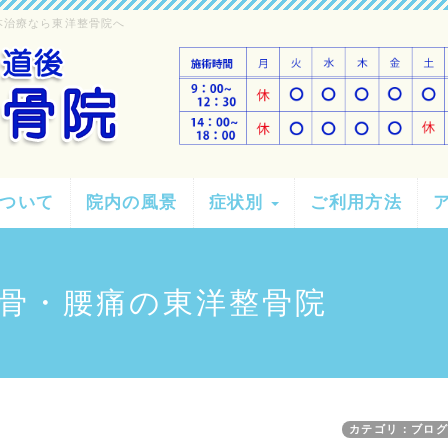
本治療なら東洋整骨院へ
ついて
院内の風景
症状別
ご利用方法
骨・腰痛の東洋整骨院
カテゴリ：ブロ