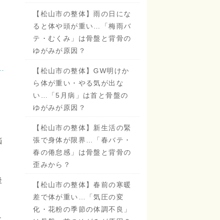
【松山市の整体】雨の日にな
ると体や頭が重い…「梅雨バ
テ・むくみ」は骨盤と背骨の
ゆがみが原因？
【松山市の整体】GW明けか
ら体が重い・やる気が出な
い…「5月病」は首と骨盤の
ゆがみが原因？
【松山市の整体】新生活の緊
張で身体が限界…「春バテ・
悩
春の倦怠感」は骨盤と背骨の
歪みから？
後
【松山市の整体】春前の寒暖
差で体が重い…「気圧の変
化・花粉の季節の体調不良」
に