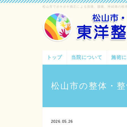
松山市でポキポキ矯正による首痛、腰痛、神経痛の根
トップ
当院について
施術に
松山市の整体・整
2026.05.26