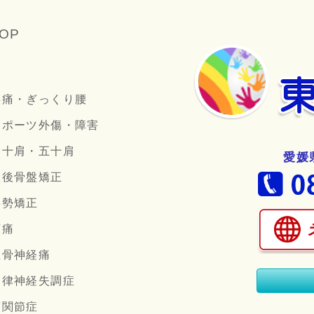
OP
腰痛・ぎっくり腰
スポーツ外傷・障害
四十肩・五十肩
愛媛
産後骨盤矯正
姿勢矯正
頭痛
坐骨神経痛
自律神経失調症
顎関節症