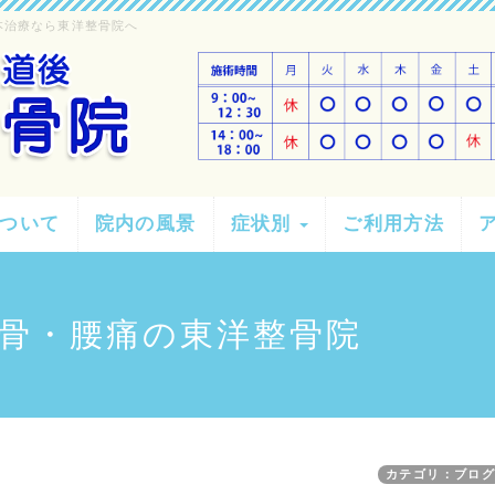
本治療なら東洋整骨院へ
ついて
院内の風景
症状別
ご利用方法
骨・腰痛の東洋整骨院
カテゴリ：ブロ