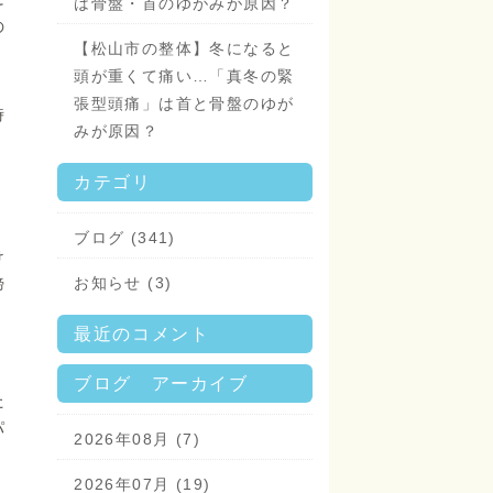
は骨盤・首のゆがみが原因？
の
【松山市の整体】冬になると
頭が重くて痛い…「真冬の緊
張型頭痛」は首と骨盤のゆが
時
みが原因？
カテゴリ
ブログ (341)
け
お知らせ (3)
締
最近のコメント
ブログ アーカイブ
た
パ
2026年08月 (7)
2026年07月 (19)