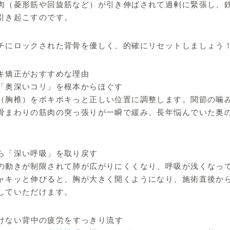
肉（菱形筋や回旋筋など）が引き伸ばされて過剰に緊張し、
引き起こすのです。
チにロックされた背骨を優しく、的確にリセットしましょう
キ矯正がおすすめな理由
「奥深いコリ」を根本からほぐす
（胸椎）をポキポキっと正しい位置に調整します。関節の噛
骨まわりの筋肉の突っ張りが一瞬で緩み、長年悩んでいた奥
ら「深い呼吸」を取り戻す
の動きが制限されて肺が広がりにくくなり、呼吸が浅くなっ
ャキッと伸びると、胸が大きく開くようになり、施術直後か
していただけます。
けない背中の疲労をすっきり流す