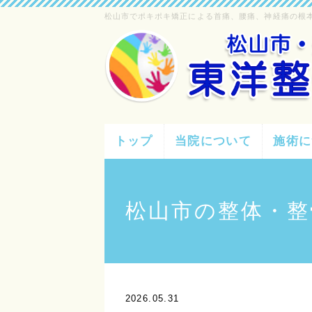
松山市でポキポキ矯正による首痛、腰痛、神経痛の根
トップ
当院について
施術に
松山市の整体・整
2026.05.31