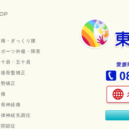
OP
腰痛・ぎっくり腰
スポーツ外傷・障害
四十肩・五十肩
愛媛
産後骨盤矯正
姿勢矯正
頭痛
坐骨神経痛
自律神経失調症
顎関節症