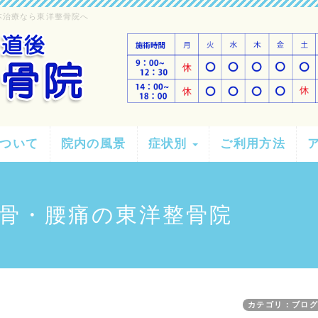
本治療なら東洋整骨院へ
ついて
院内の風景
症状別
ご利用方法
骨・腰痛の東洋整骨院
カテゴリ：ブロ