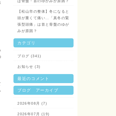
は骨盤・首のゆがみが原因？
鉄
【松山市の整体】冬になると
頭が重くて痛い…「真冬の緊
！
張型頭痛」は首と骨盤のゆが
みが原因？
カテゴリ
み
ブログ (341)
の
お知らせ (3)
最近のコメント
て
ら
ブログ アーカイブ
2026年08月 (7)
2026年07月 (19)