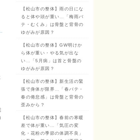
【松山市の整体】雨の日にな
ると体や頭が重い…「梅雨バ
テ・むくみ」は骨盤と背骨の
ゆがみが原因？
【松山市の整体】GW明けか
ら体が重い・やる気が出な
い…「5月病」は首と骨盤の
ゆがみが原因？
よ
【松山市の整体】新生活の緊
張で身体が限界…「春バテ・
春の倦怠感」は骨盤と背骨の
」
歪みから？
業
ロ
【松山市の整体】春前の寒暖
差で体が重い…「気圧の変
化・花粉の季節の体調不良」