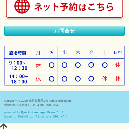
お問合せ
Copyright © 2026
東洋整骨院
All Rights Reserved.
愛媛県松山市岩崎町2-2-24 089-934-1040
powered by
Quick Homepage Maker
7.6.4
based on PukiWiki 1.4.7 License is GPL.
HAIK