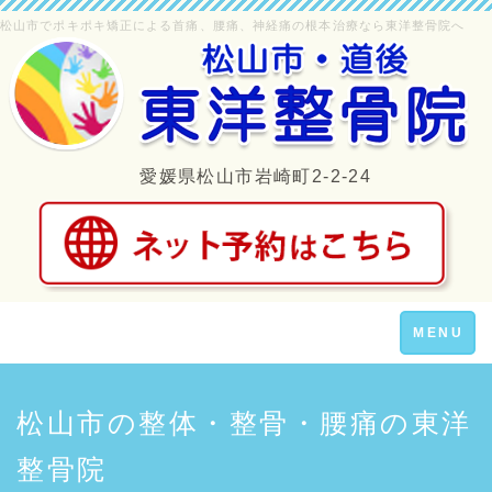
松山市でポキポキ矯正による首痛、腰痛、神経痛の根本治療なら東洋整骨院へ
愛媛県松山市岩崎町2-2-24
Toggle
MENU
navigation
松山市の整体・整骨・腰痛の東洋
整骨院