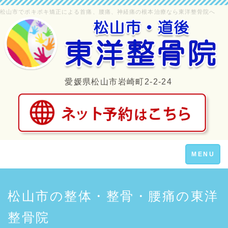
松山市でポキポキ矯正による首痛、腰痛、神経痛の根本治療なら東洋整骨院へ
愛媛県松山市岩崎町2-2-24
Toggle
MENU
navigation
松山市の整体・整骨・腰痛の東洋
整骨院