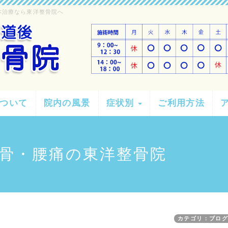
本治療なら東洋整骨院へ
ついて
院内の風景
症状別
ご利用方法
骨・腰痛の東洋整骨院
カテゴリ：ブロ