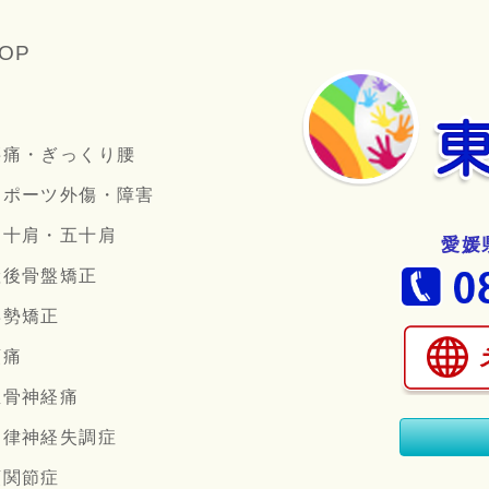
OP
腰痛・ぎっくり腰
スポーツ外傷・障害
四十肩・五十肩
愛媛
産後骨盤矯正
姿勢矯正
頭痛
坐骨神経痛
自律神経失調症
顎関節症