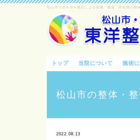
松山市でポキポキ矯正による首痛、腰痛、神経痛の根
トップ
当院について
施術に
松山市の整体・整
2022.08.13