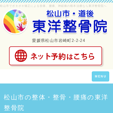
松山市でポキポキ矯正による首痛、腰痛、神経痛の根本治療なら東洋整骨院へ
愛媛県松山市岩崎町2-2-24
Toggle
MENU
navigation
松山市の整体・整骨・腰痛の東洋
整骨院