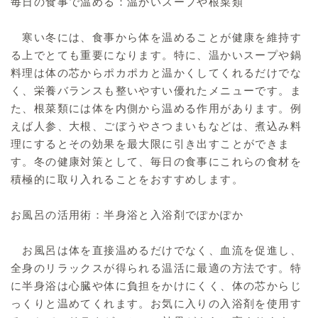
毎日の食事で温める：温かいスープや根菜類
寒い冬には、食事から体を温めることが健康を維持す
る上でとても重要になります。特に、温かいスープや鍋
料理は体の芯からポカポカと温かくしてくれるだけでな
く、栄養バランスも整いやすい優れたメニューです。ま
た、根菜類には体を内側から温める作用があります。例
えば人参、大根、ごぼうやさつまいもなどは、煮込み料
理にするとその効果を最大限に引き出すことができま
す。冬の健康対策として、毎日の食事にこれらの食材を
積極的に取り入れることをおすすめします。
お風呂の活用術：半身浴と入浴剤でぽかぽか
お風呂は体を直接温めるだけでなく、血流を促進し、
全身のリラックスが得られる温活に最適の方法です。特
に半身浴は心臓や体に負担をかけにくく、体の芯からじ
っくりと温めてくれます。お気に入りの入浴剤を使用す