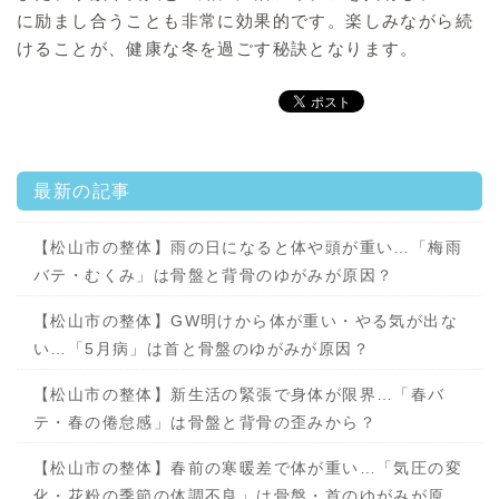
に励まし合うことも非常に効果的です。楽しみながら続
けることが、健康な冬を過ごす秘訣となります。
最新の記事
【松山市の整体】雨の日になると体や頭が重い…「梅雨
バテ・むくみ」は骨盤と背骨のゆがみが原因？
【松山市の整体】GW明けから体が重い・やる気が出な
い…「5月病」は首と骨盤のゆがみが原因？
【松山市の整体】新生活の緊張で身体が限界…「春バ
テ・春の倦怠感」は骨盤と背骨の歪みから？
【松山市の整体】春前の寒暖差で体が重い…「気圧の変
化・花粉の季節の体調不良」は骨盤・首のゆがみが原