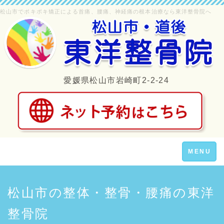
松山市でポキポキ矯正による首痛、腰痛、神経痛の根本治療なら東洋整骨院へ
愛媛県松山市岩崎町2-2-24
Toggle
MENU
navigation
松山市の整体・整骨・腰痛の東洋
整骨院